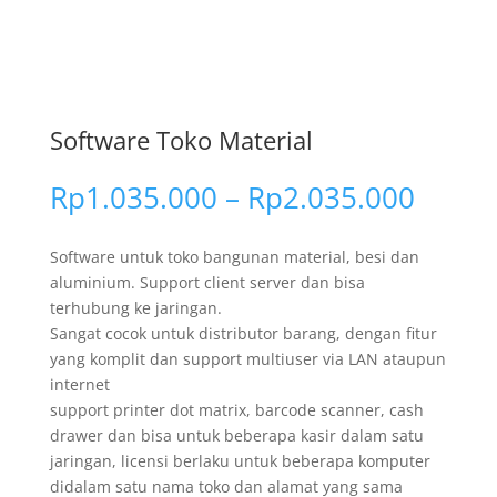
Software Toko Material
Renta
Rp
1.035.000
–
Rp
2.035.000
harga
Rp1.0
Software untuk toko bangunan material, besi dan
hingg
aluminium. Support client server dan bisa
Rp2.0
terhubung ke jaringan.
Sangat cocok untuk distributor barang, dengan fitur
yang komplit dan support multiuser via LAN ataupun
internet
support printer dot matrix, barcode scanner, cash
drawer dan bisa untuk beberapa kasir dalam satu
jaringan, licensi berlaku untuk beberapa komputer
didalam satu nama toko dan alamat yang sama