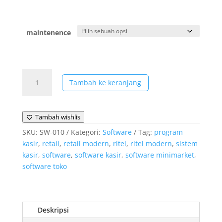
maintenence
Kuantitas
Tambah ke keranjang
Software
Toko
Material
Tambah wishlis
SKU:
SW-010
Kategori:
Software
Tag:
program
kasir
,
retail
,
retail modern
,
ritel
,
ritel modern
,
sistem
kasir
,
software
,
software kasir
,
software minimarket
,
software toko
Deskripsi