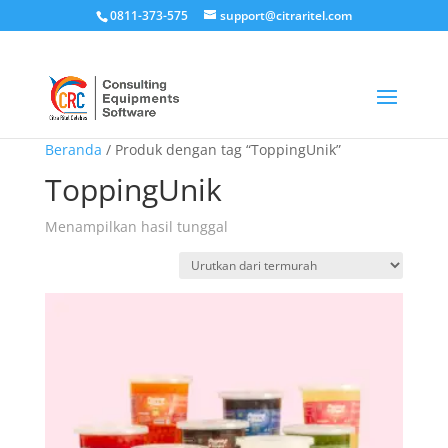
0811-373-575
support@citraritel.com
Beranda
/ Produk dengan tag “ToppingUnik”
ToppingUnik
Menampilkan hasil tunggal