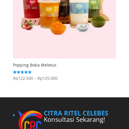
Popping Boba Meletus
Rentang
Rp
122.500
–
Rp
125.000
Dinilai
5.00
harga:
dari 5
Rp122.500
hingga
Rp125.000
CITRA RITEL CELEBES
Konsultasi Sekarang!